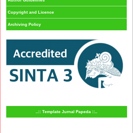
Author Guidelines
Copyright and Licence
Archiving Policy
..:: Template Jurnal Papeda ::..