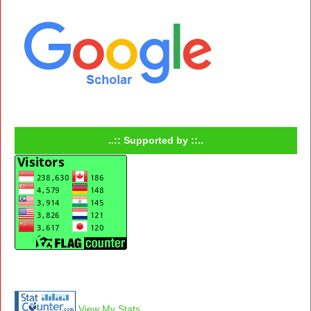
..:: Supported by ::..
View My Stats