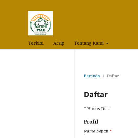
Terkini
Arsip
Tentang Kami
Beranda
/
Daftar
Daftar
* Harus Diisi
Profil
Nama Depan
*