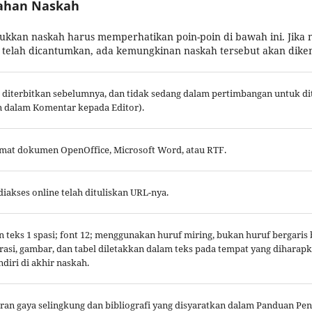
rahan Naskah
ukkan naskah harus memperhatikan poin-poin di bawah ini. Jika n
 telah dicantumkan, ada kemungkinan naskah tersebut akan dike
iterbitkan sebelumnya, dan tidak sedang dalam pertimbangan untuk dite
an dalam Komentar kepada Editor).
rmat dokumen OpenOffice, Microsoft Word, atau RTF.
diakses online telah dituliskan URL-nya.
 teks 1 spasi; font 12; menggunakan huruf miring, bukan huruf bergaris
rasi, gambar, dan tabel diletakkan dalam teks pada tempat yang diharap
iri di akhir naskah.
an gaya selingkung dan bibliografi yang disyaratkan dalam Panduan Penu