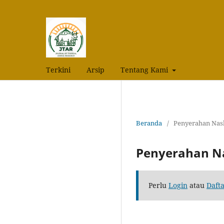
Terkini
Arsip
Tentang Kami
Beranda
/
Penyerahan Nas
Penyerahan N
Perlu
Login
atau
Daft