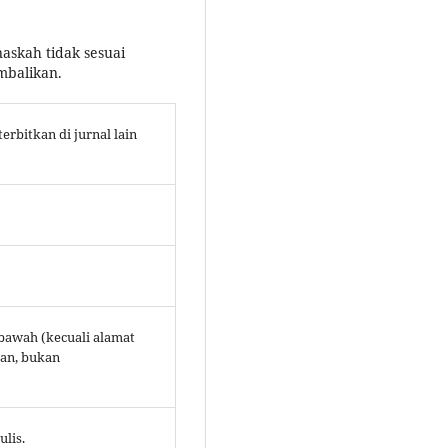
askah tidak sesuai
mbalikan.
rbitkan di jurnal lain
 bawah (kecuali alamat
kan, bukan
lis.