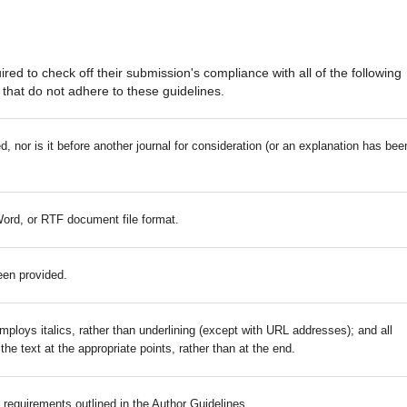
red to check off their submission's compliance with all of the following
that do not adhere to these guidelines.
 nor is it before another journal for consideration (or an explanation has bee
Word, or RTF document file format.
een provided.
mploys italics, rather than underlining (except with URL addresses); and all
 the text at the appropriate points, rather than at the end.
c requirements outlined in the Author Guidelines.