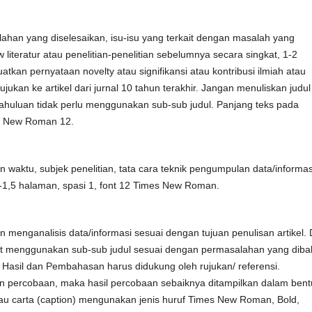
han yang diselesaikan, isu-isu yang terkait dengan masalah yang
w literatur atau penelitian-penelitian sebelumnya secara singkat, 1-2
tkan pernyataan novelty atau signifikansi atau kontribusi ilmiah atau
rujukan ke artikel dari jurnal 10 tahun terakhir. Jangan menuliskan judul
ndahuluan tidak perlu menggunakan sub-sub judul. Panjang teks pada
s New Roman 12.
n waktu, subjek penelitian, tata cara teknik pengumpulan data/informas
 1-1,5 halaman, spasi 1, font 12 Times New Roman.
n menganalisis data/informasi sesuai dengan tujuan penulisan artikel. 
at menggunakan sub-sub judul sesuai dengan permasalahan yang diba
ng Hasil dan Pembahasan harus didukung oleh rujukan/ referensi.
n percobaan, maka hasil percobaan sebaiknya ditampilkan dalam bent
atau carta (caption) mengunakan jenis huruf Times New Roman, Bold,