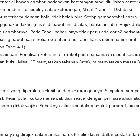
center di bawah gambar, sedangkan keterangan tabel dituliskan center 
omor identitas judulnya atau keterangan, Misal: "Tabel 1. Distribusi
rus terbaca dengan baik, tidak boleh blur. Setiap gambar/tabel harus
unakan lokasi (misal: di bawah ini, di atas, berikut ini, dll). Rujuk dul
au gambarnya. Pada Tabel, seharusnya tidak perlu ada garis2 horisonta
 paling bawah saja. Setiap Gambar atau Tabel harus diberi nomor urut
n Tabel 4.1).
ersamaan. Penulisan keterangan simbol pada persamaan dibuat secara
nulisan buku. Misal: “P menyatakan tekanan (atm), m menyatakan massa (
l-hasil yang diperoleh, kelebihan dan kekurangannya. Simpulan merup
asil. Kesimpulan cukup menjawab dan sesuai dengan permasalahan at
 saran (tidak wajib). Sebaiknya dituliskan dalam bentuk paragraf, buka
mua yang dirujuk dalam artikel harus tertulis dalam daftar pustaka dan