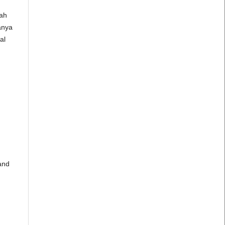
iah
anya
al
 and