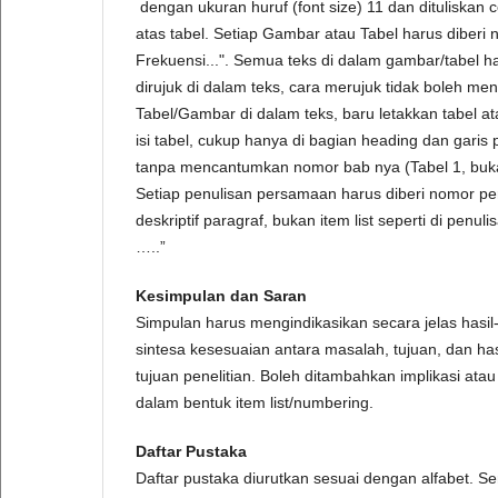
dengan ukuran huruf (font size) 11 dan dituliskan 
atas tabel. Setiap Gambar atau Tabel harus diberi n
Frekuensi...". Semua teks di dalam gambar/tabel ha
dirujuk di dalam teks, cara merujuk tidak boleh mengg
Tabel/Gambar di dalam teks, baru letakkan tabel at
isi tabel, cukup hanya di bagian heading dan garis
tanpa mencantumkan nomor bab nya (Tabel 1, buka
Setiap penulisan persamaan harus diberi nomor p
deskriptif paragraf, bukan item list seperti di pe
…..”
Kesimpulan dan Saran
Simpulan harus mengindikasikan secara jelas hasi
sintesa kesesuaian antara masalah, tujuan, dan h
tujuan penelitian. Boleh ditambahkan implikasi atau
dalam bentuk item list/numbering.
Daftar Pustaka
Daftar pustaka diurutkan sesuai dengan alfabet. Se