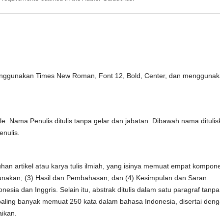
menggunakan Times New Roman, Font 12, Bold, Center, dan mengguna
tle. Nama Penulis ditulis tanpa gelar dan jabatan. Dibawah nama dituli
enulis.
an artikel atau karya tulis ilmiah, yang isinya memuat empat kompon
gunakan; (3) Hasil dan Pembahasan; dan (4) Kesimpulan dan Saran.
nesia dan Inggris. Selain itu, abstrak ditulis dalam satu paragraf tanpa
n paling banyak memuat 250 kata dalam bahasa Indonesia, disertai den
aikan.