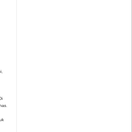
i,
Di
has.
uk