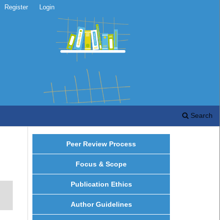
Register
Login
Search
Peer Review Process
Focus & Scope
Publication Ethics
Author Guidelines