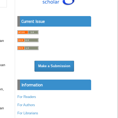
Current Issue
kan
skan
Make a Submission
Information
en,
For Readers
For Authors
gan
For Librarians