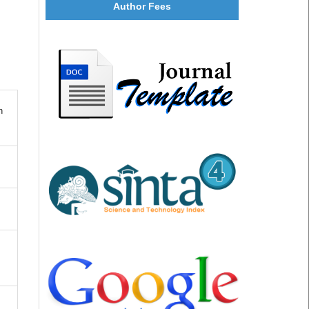
Author Fees
n