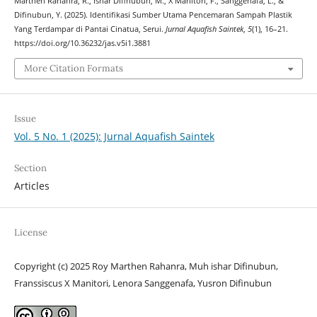
Marthen Rahanra, R., Ishar Difinubun, M., X Manitori, F., Sanggenafa, L., &
Difinubun, Y. (2025). Identifikasi Sumber Utama Pencemaran Sampah Plastik
Yang Terdampar di Pantai Cinatua, Serui.
Jurnal Aquafish Saintek
,
5
(1), 16–21.
https://doi.org/10.36232/jas.v5i1.3881
More Citation Formats
Issue
Vol. 5 No. 1 (2025): Jurnal Aquafish Saintek
Section
Articles
License
Copyright (c) 2025 Roy Marthen Rahanra, Muh ishar Difinubun,
Franssiscus X Manitori, Lenora Sanggenafa, Yusron Difinubun